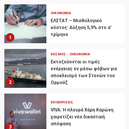
ΟΙΚΟΝΟΜΊΑ
ΕΛΣΤΑΤ – Μισθολογικό
κόστος: Αύξηση 5,9% στο α’
τρίμηνο
1
ΚΌΣΜΟΣ
ΟΙΚΟΝΟΜΊΑ
Εκτοξεύονται οι τιμές
ενέργειας εν μέσω φόβων για
αποκλεισμό των Στενών του
2
Ορμούζ
ΕΠΙΧΕΙΡΉΣΕΙΣ
VIVA: Η πλευρά Χάρη Καρώνη
χαιρετίζει νέα δικαστική
απόφαση
3