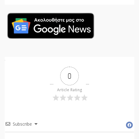
0
Article Rating
Subscribe