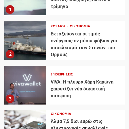
τρίμηνο
1
ΚΌΣΜΟΣ
ΟΙΚΟΝΟΜΊΑ
Εκτοξεύονται οι τιμές
ενέργειας εν μέσω φόβων για
αποκλεισμό των Στενών του
2
Ορμούζ
ΕΠΙΧΕΙΡΉΣΕΙΣ
VIVA: Η πλευρά Χάρη Καρώνη
χαιρετίζει νέα δικαστική
απόφαση
3
ΟΙΚΟΝΟΜΊΑ
Άλμα 7,5 δισ. ευρώ στις
ηλεκτρονικές συναλλαγές