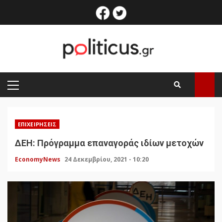
Skip
facebook
twitter
to
content
PRIMARY
MENU
ΕΠΙΧΕΙΡΉΣΕΙΣ
ΔΕΗ: Πρόγραμμα επαναγοράς ιδίων μετοχών
EconomyNews
24 Δεκεμβρίου, 2021 - 10:20