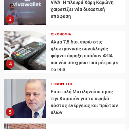
VIVA: Η πλευρά Χάρη Καρώνη
χαιρετίζει νέα δικαστική
απόφαση
3
ΟΙΚΟΝΟΜΊΑ
Άλμα 7,5 δισ. ευρώ στις
ηλεκτρονικές συναλλαγές
φέρνει έκρηξη εσόδων ΦΠΑ
και νέα υποχρεωτικά μέτρα με
4
το IRIS
ΕΠΙΧΕΙΡΉΣΕΙΣ
Επιστολή Μυτιληναίου προς
την Κομισιόν για το υψηλό
κόστος ενέργειας και πρώτων
5
υλών