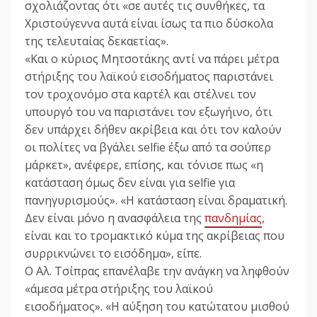
σχολιάζοντας ότι «σε αυτές τις συνθήκες, τα
Χριστούγεννα αυτά είναι ίσως τα πιο δύσκολα
της τελευταίας δεκαετίας».
«Και ο κύριος Μητσοτάκης αντί να πάρει μέτρα
στήριξης του λαϊκού εισοδήματος παριστάνει
τον τροχονόμο στα καρτέλ και στέλνει τον
υπουργό του να παριστάνει τον εξωγήινο, ότι
δεν υπάρχει δήθεν ακρίβεια και ότι τον καλούν
οι πολίτες να βγάλει selfie έξω από τα σούπερ
μάρκετ», ανέφερε, επίσης, και τόνισε πως «η
κατάσταση όμως δεν είναι για selfie για
πανηγυρισμούς». «Η κατάσταση είναι δραματική.
Δεν είναι μόνο η ανασφάλεια της
πανδημίας
,
είναι και το τρομακτικό κύμα της ακρίβειας που
συρρικνώνει το εισόδημα», είπε.
Ο Αλ. Τσίπρας επανέλαβε την ανάγκη να ληφθούν
«άμεσα μέτρα στήριξης του λαϊκού
εισοδήματος». «Η αύξηση του κατώτατου μισθού