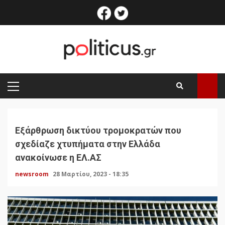
Skip
facebook
twitter
to
content
PRIMARY
MENU
Εξάρθρωση δικτύου τρομοκρατών που
σχεδίαζε χτυπήματα στην Ελλάδα
ανακοίνωσε η ΕΛ.ΑΣ
newsroom
28 Μαρτίου, 2023 - 18:35