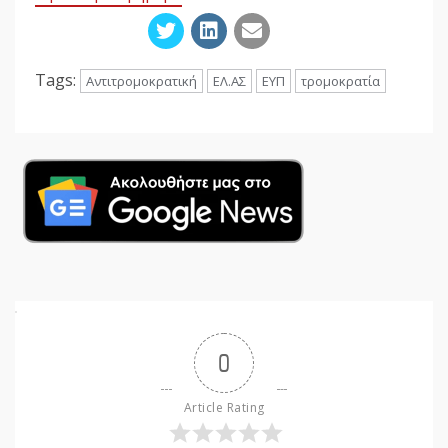
Tags:
Αντιτρομοκρατική
ΕΛ.ΑΣ
ΕΥΠ
τρομοκρατία
0
Article Rating