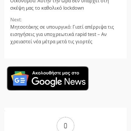
Οικονόμου: Αυτήν την ώρα δεν υπάρχει στη
Reading
σκέψη μας το καθολικό lockdown
Next:
Μητσοτάκης σε υπουργικό: Γιατί απέρριψα τις
εισηγήσεις για υποχρεωτικά rapid test – Αν
χρειαστεί νέα μέτρα μετά τις γιορτές
0