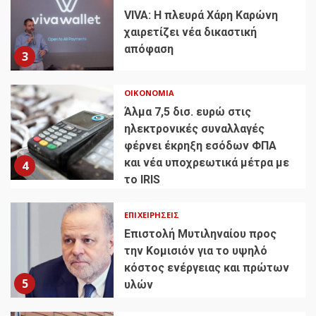
VIVA: Η πλευρά Χάρη Καρώνη
χαιρετίζει νέα δικαστική
απόφαση
3
ΟΙΚΟΝΟΜΊΑ
Άλμα 7,5 δισ. ευρώ στις
ηλεκτρονικές συναλλαγές
φέρνει έκρηξη εσόδων ΦΠΑ
και νέα υποχρεωτικά μέτρα με
4
το IRIS
ΕΠΙΧΕΙΡΉΣΕΙΣ
Επιστολή Μυτιληναίου προς
την Κομισιόν για το υψηλό
κόστος ενέργειας και πρώτων
5
υλών