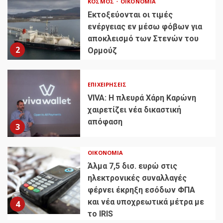
ΚΌΣΜΟΣ
ΟΙΚΟΝΟΜΊΑ
Εκτοξεύονται οι τιμές
ενέργειας εν μέσω φόβων για
αποκλεισμό των Στενών του
2
Ορμούζ
ΕΠΙΧΕΙΡΉΣΕΙΣ
VIVA: Η πλευρά Χάρη Καρώνη
χαιρετίζει νέα δικαστική
απόφαση
3
ΟΙΚΟΝΟΜΊΑ
Άλμα 7,5 δισ. ευρώ στις
ηλεκτρονικές συναλλαγές
φέρνει έκρηξη εσόδων ΦΠΑ
και νέα υποχρεωτικά μέτρα με
4
το IRIS