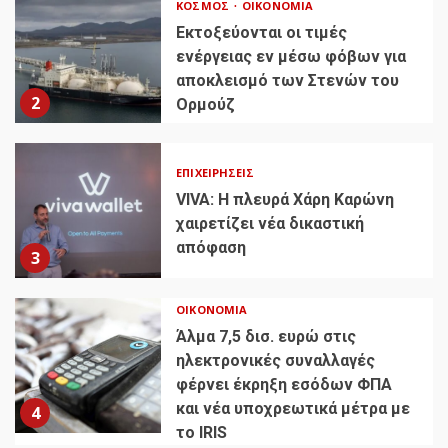
ΚΌΣΜΟΣ
ΟΙΚΟΝΟΜΊΑ
Εκτοξεύονται οι τιμές
ενέργειας εν μέσω φόβων για
αποκλεισμό των Στενών του
2
Ορμούζ
ΕΠΙΧΕΙΡΉΣΕΙΣ
VIVA: Η πλευρά Χάρη Καρώνη
χαιρετίζει νέα δικαστική
απόφαση
3
ΟΙΚΟΝΟΜΊΑ
Άλμα 7,5 δισ. ευρώ στις
ηλεκτρονικές συναλλαγές
φέρνει έκρηξη εσόδων ΦΠΑ
και νέα υποχρεωτικά μέτρα με
4
το IRIS