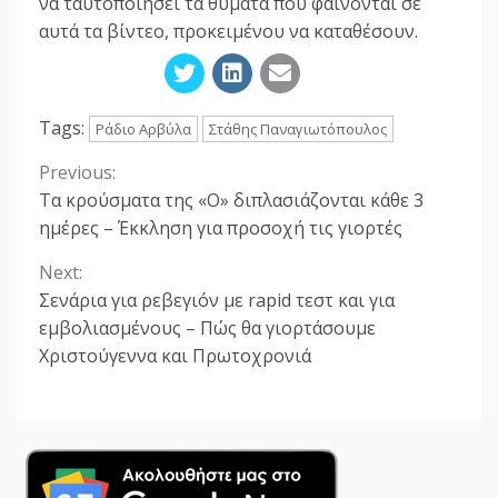
να ταυτοποιήσει τα θύματα που φαίνονται σε
αυτά τα βίντεο, προκειμένου να καταθέσουν.
Tags:
Ράδιο Αρβύλα
Στάθης Παναγιωτόπουλος
Previous:
Continue
Τα κρούσματα της «Ο» διπλασιάζονται κάθε 3
Reading
ημέρες – Έκκληση για προσοχή τις γιορτές
Next:
Σενάρια για ρεβεγιόν με rapid τεστ και για
εμβολιασμένους – Πώς θα γιορτάσουμε
Χριστούγεννα και Πρωτοχρονιά