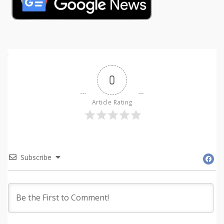
0
Article Rating
Subscribe