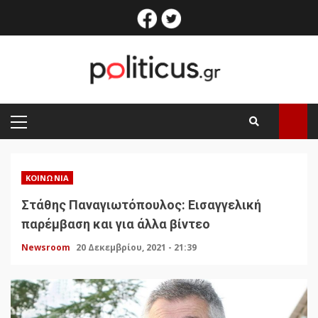
Skip
facebook
twitter
to
content
PRIMARY
MENU
ΚΟΙΝΩΝΊΑ
Στάθης Παναγιωτόπουλος: Εισαγγελική
παρέμβαση και για άλλα βίντεο
Newsroom
20 Δεκεμβρίου, 2021 - 21:39