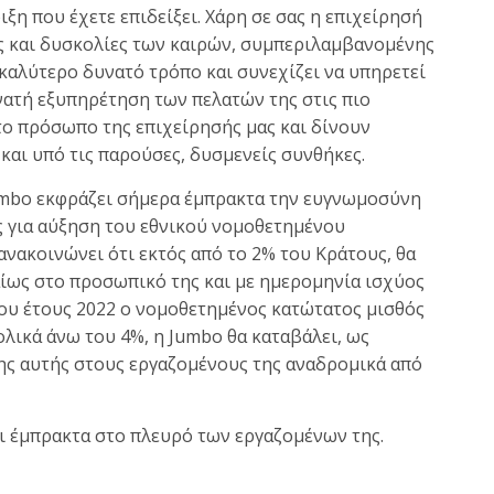
ξη που έχετε επιδείξει. Χάρη σε σας η επιχείρησή
ις και δυσκολίες των καιρών, συμπεριλαμβανομένης
 καλύτερο δυνατό τρόπο και συνεχίζει να υπηρετεί
νατή εξυπηρέτηση των πελατών της στις πιο
 το πρόσωπο της επιχείρησής μας και δίνουν
και υπό τις παρούσες, δυσμενείς συνθήκες.
umbo εκφράζει σήμερα έμπρακτα την ευγνωμοσύνη
ης για αύξηση του εθνικού νομοθετημένου
νακοινώνει ότι εκτός από το 2% του Κράτους, θα
αίως στο προσωπικό της και με ημερομηνία ισχύoς
 του έτους 2022 ο νομοθετημένος κατώτατος μισθός
ολικά άνω του 4%, η Jumbo θα καταβάλει, ως
σης αυτής στους εργαζομένους της αναδρομικά από
ναι έμπρακτα στο πλευρό των εργαζομένων της.