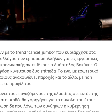
 με το trend “cancel_jumbo” που κυριάρχησε στα
 συλλόγου των εμποροϋπαλλήλων για τις εργασιακές
ικοινωνιακής αντεπίθεσης ο Απόστολος Βακάκης. Ο
άση κινείται σε δύο επίπεδα: Το ένα, με εσωτερικό
οίους ανακοινώνει παροχές και το άλλο, με non
ι το προφίλ του.
νει τους εργαζόμενους της αλυσίδας ότι εκτός της
το μισθό, θα χορηγήσει για το σύνολο του έτους
πτωση δε που λόγω των συνθηκών η κυβέρνηση