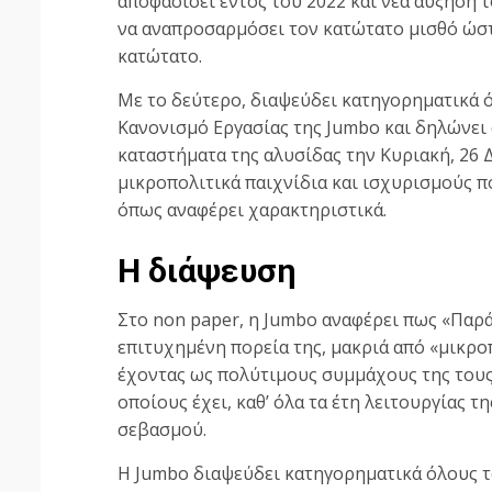
αποφασίσει εντός του 2022 και νέα αύξηση τ
να αναπροσαρμόσει τον κατώτατο μισθό ώστε
κατώτατο.
Με το δεύτερο, διαψεύδει κατηγορηματικά 
Κανονισμό Εργασίας της Jumbo και δηλώνει 
καταστήματα της αλυσίδας την Κυριακή, 26 Δ
μικροπολιτικά παιχνίδια και ισχυρισμούς π
όπως αναφέρει χαρακτηριστικά.
Η διάψευση
Στο non paper, η Jumbo αναφέρει πως «Παρά
επιτυχημένη πορεία της, μακριά από «μικροπο
έχοντας ως πολύτιμους συμμάχους της τους 
οποίους έχει, καθ’ όλα τα έτη λειτουργίας τ
σεβασμού.
Η Jumbo διαψεύδει κατηγορηματικά όλους 