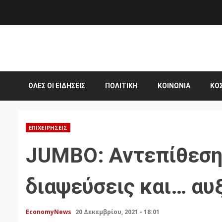
Skip
to
content
ΌΛΕΣ ΟΙ ΕΙΔΉΣΕΙΣ
ΠΟΛΙΤΙΚΉ
ΚΟΙΝΩΝΊΑ
ΚΌ
ΕΠΙΧΕΙΡΉΣΕΙΣ
JUMBO: Αντεπίθεση
διαψεύσεις και… αυ
EconomyNews
20 Δεκεμβρίου, 2021 - 18:01