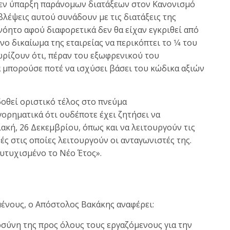
θεν ύπαρξη παράνομων διατάξεων στον Κανονισμό
βλέψεις αυτού συνάδουν με τις διατάξεις της
νόητο αφού διαφορετικά δεν θα είχαν εγκριθεί από
νο δικαίωμα της εταιρείας να περικόπτει το 1⁄4 του
ωρίζουν ότι, πέραν του εξωφρενικού του
θα μπορούσε ποτέ να ισχύσει βάσει του κώδικα αξιών
δοθεί οριστικό τέλος στο πνεύμα
ρηματικά ότι ουδέποτε έχει ζητήσει να
ακή, 26 Δεκεμβρίου, όπως και να λειτουργούν τις
χές στις οποίες λειτουργούν οι ανταγωνιστές της.
υτυχισμένο το Νέο Έτος».
ένους, ο Απόστολος Βακάκης αναφέρει:
σύνη της προς όλους τους εργαζόμενους για την