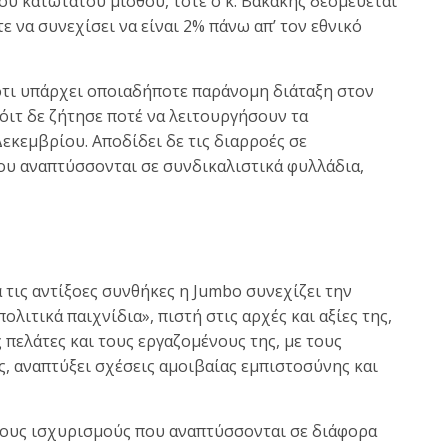
ου κατώτατου μισθού, τότε ο κ. Βακάκης δεσμεύεται
 να συνεχίσει να είναι 2% πάνω απ’ τον εθνικό
ότι υπάρχει οποιαδήποτε παράνομη διάταξη στον
όιτ δε ζήτησε ποτέ να λειτουργήσουν τα
εκεμβρίου. Αποδίδει δε τις διαρροές σε
ου αναπτύσσονται σε συνδικαλιστικά φυλλάδια,
 τις αντίξοες συνθήκες η Jumbo συνεχίζει την
λιτικά παιχνίδια», πιστή στις αρχές και αξίες της,
πελάτες και τους εργαζομένους της, με τους
ης, αναπτύξει σχέσεις αμοιβαίας εμπιστοσύνης και
τους ισχυρισμούς που αναπτύσσονται σε διάφορα