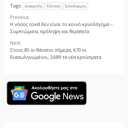
Tags:
ανακριτής
Έδεσσα
ξυλοδαρμός
Previous:
Continue
Η νόσος covid δεν είναι το κοινό κρυολόγημα –
Reading
Συμπτώματα, πρόληψη και θεραπεία
Next:
Στους 85 οι θάνατοι σήμερα, 670 οι
διασωληνωμένοι, 3.689 τα νέα κρούσματα