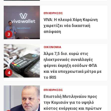
ΕΠΙΧΕΙΡΉΣΕΙΣ
VIVA: Η πλευρά Χάρη Καρώνη
χαιρετίζει νέα δικαστική
απόφαση
3
ΟΙΚΟΝΟΜΊΑ
Άλμα 7,5 δισ. ευρώ στις
ηλεκτρονικές συναλλαγές
φέρνει έκρηξη εσόδων ΦΠΑ
και νέα υποχρεωτικά μέτρα με
4
το IRIS
ΕΠΙΧΕΙΡΉΣΕΙΣ
Επιστολή Μυτιληναίου προς
την Κομισιόν για το υψηλό
κόστος ενέργειας και πρώτων