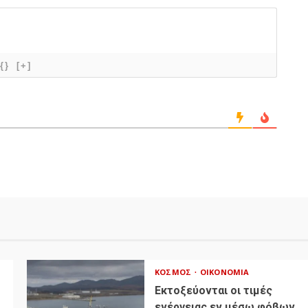
{}
[+]
ΚΌΣΜΟΣ
ΟΙΚΟΝΟΜΊΑ
Εκτοξεύονται οι τιμές
ενέργειας εν μέσω φόβων