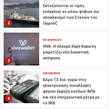
Εκτοξεύονται οι τιμές
ενέργειας εν μέσω φόβων για
αποκλεισμό των Στενών του
2
Ορμούζ
ΕΠΙΧΕΙΡΉΣΕΙΣ
VIVA: Η πλευρά Χάρη Καρώνη
χαιρετίζει νέα δικαστική
απόφαση
3
ΟΙΚΟΝΟΜΊΑ
Άλμα 7,5 δισ. ευρώ στις
ηλεκτρονικές συναλλαγές
φέρνει έκρηξη εσόδων ΦΠΑ
και νέα υποχρεωτικά μέτρα με
4
το IRIS