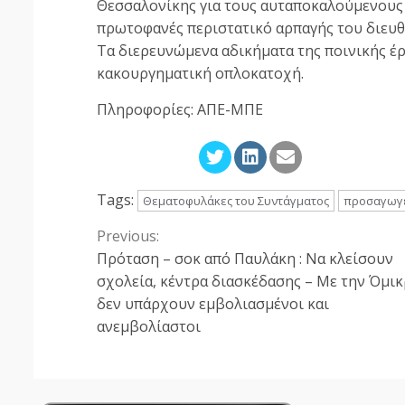
Θεσσαλονίκης για τους αυταποκαλούμενους 
πρωτοφανές περιστατικό αρπαγής του διευθυ
Τα διερευνώμενα αδικήματα της ποινικής έ
κακουργηματική οπλοκατοχή.
Πληροφορίες: ΑΠΕ-ΜΠΕ
Tags:
Θεματοφυλάκες του Συντάγματος
προσαγωγ
Previous:
Continue
Πρόταση – σοκ από Παυλάκη : Να κλείσουν
Reading
σχολεία, κέντρα διασκέδασης – Με την Όμι
δεν υπάρχουν εμβολιασμένοι και
ανεμβολίαστοι