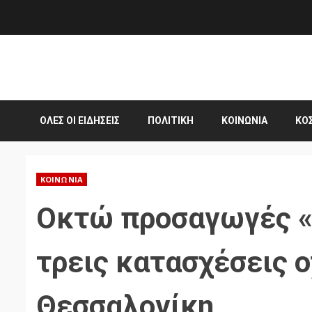
Skip
to
content
ΌΛΕΣ ΟΙ ΕΙΔΉΣΕΙΣ
ΠΟΛΙΤΙΚΉ
ΚΟΙΝΩΝΊΑ
ΚΌ
ΚΟΙΝΩΝΊΑ
Οκτώ προσαγωγές 
τρεις κατασχέσεις 
Θεσσαλονίκη