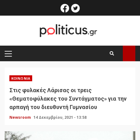
Skip
facebook
twitter
to
content
PRIMARY
MENU
ΚΟΙΝΩΝΊΑ
Στις φυλακές Λάρισας οι τρεις
«Θεματοφύλακες του Συντάγματος» για την
αρπαγή του διευθυντή Γυμνασίου
Newsroom
14 Δεκεμβρίου, 2021 - 13:58