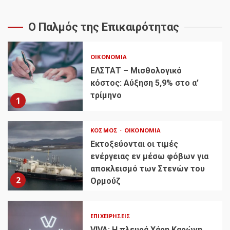
Ο Παλμός της Επικαιρότητας
ΟΙΚΟΝΟΜΊΑ
ΕΛΣΤΑΤ – Μισθολογικό
κόστος: Αύξηση 5,9% στο α’
τρίμηνο
1
ΚΌΣΜΟΣ
ΟΙΚΟΝΟΜΊΑ
Εκτοξεύονται οι τιμές
ενέργειας εν μέσω φόβων για
αποκλεισμό των Στενών του
2
Ορμούζ
ΕΠΙΧΕΙΡΉΣΕΙΣ
VIVA: Η πλευρά Χάρη Καρώνη