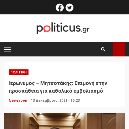
Skip
facebook
twitter
to
content
PRIMARY
MENU
ΠΟΛΙΤΙΚΉ
Ιερώνυμος – Μητσοτάκης: Επιμονή στην
προσπάθεια για καθολικό εμβολιασμό
Newsroom
13 Δεκεμβρίου, 2021 - 15:23