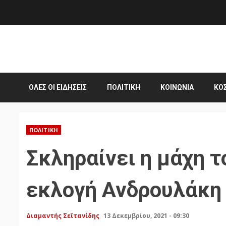
Skip
to
content
ΌΛΕΣ ΟΙ ΕΙΔΉΣΕΙΣ
ΠΟΛΙΤΙΚΉ
ΚΟΙΝΩΝΊΑ
ΚΌ
ΠΟΛΙΤΙΚΉ
Σκληραίνει η μάχη τ
εκλογή Ανδρουλάκη
Διαμαντής Σεϊτανίδης
13 Δεκεμβρίου, 2021 - 09:30