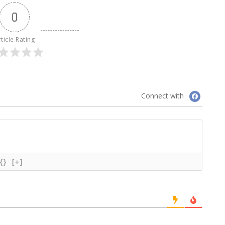
0
ticle Rating
Connect with
{}
[+]