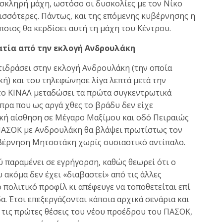
σκληρή μάχη, ωστόσο οι δυσκολίες με τον Νίκο
ισσότερες. Πάντως, και της επόμενης κυβέρνησης η
ποιος θα κερδίσει αυτή τη μάχη του Κέντρου.
ατία από την εκλογή Ανδρουλάκη
τιδράσει στην εκλογή Ανδρουλάκη (την οποία
ή) και του τηλεφώνησε λίγα λεπτά μετά την
 το ΚΙΝΑΛ μεταδώσει τα πρώτα συγκεντρωτικά
ίπρα που ως αργά χθες το βράδυ δεν είχε
κή αίσθηση σε Μέγαρο Μαξίμου και οδό Πειραιώς
 ΠΑΣΟΚ με Ανδρουλάκη θα βλάψει πρωτίστως τον
βέρνηση Μητσοτάκη χωρίς ουσιαστικό αντίπαλο.
παραμένει σε εγρήγορση, καθώς θεωρεί ότι ο
 ακόμα δεν έχει «διαβαστεί» από τις άλλες
 πολιτικό προφίλ κι απέφευγε να τοποθετείται επί
α. Έτσι επεξεργάζονται κάποια αρχικά σενάρια και
ι τις πρώτες θέσεις του νέου προέδρου του ΠΑΣΟΚ,