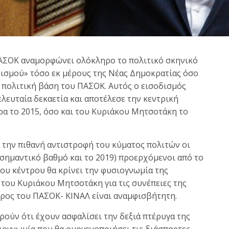
ΑΣΟΚ αναμορφώνει ολόκληρο το πολιτικό σκηνικό
δισμού» τόσο εκ μέρους της Νέας Δημοκρατίας όσο
ι πολιτική βάση του ΠΑΣΟΚ. Αυτός ο εισοδισμός
λευταία δεκαετία και αποτέλεσε την κεντρική
ρα το 2015, όσο και του Κυριάκου Μητσοτάκη το
 την πιθανή αντιστροφή του κύματος πολιτών οι
α σημαντικό βαθμό και το 2019) προερχόμενοι από το
του κέντρου θα κρίνει την φυσιογνωμία της
του Κυριάκου Μητσοτάκη για τις συνέπειες της
δρος του ΠΑΣΟΚ- ΚΙΝΑΛ είναι αναμφισβήτητη.
ούν ότι έχουν ασφαλίσει την δεξιά πτέρυγα της
ιογνωμία που θα ομογενοποιήσει τις διάσπαρτες