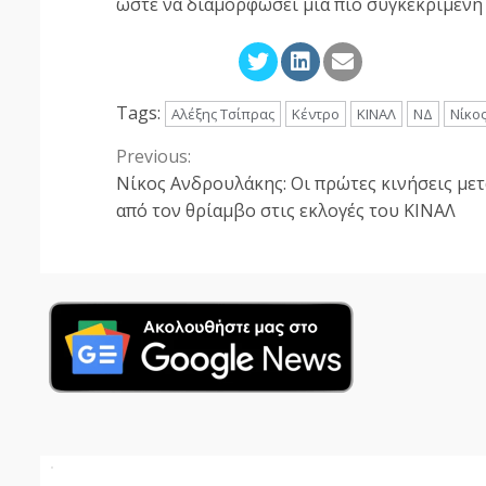
ώστε να διαμορφώσει μια πιο συγκεκριμένη
Tags:
Αλέξης Τσίπρας
Κέντρο
ΚΙΝΑΛ
ΝΔ
Νίκο
Previous:
Continue
Νίκος Ανδρουλάκης: Οι πρώτες κινήσεις μετ
Reading
από τον θρίαμβο στις εκλογές του ΚΙΝΑΛ