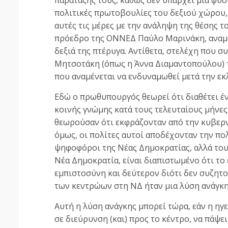
πολιτικές πρωτοβουλίες του δεξιού χώρου,
αυτές τις μέρες με την ανάληψη της θέσης 
πρόεδρο της ΟΝΝΕΔ Παύλο Μαρινάκη, αναμέν
δεξιά της πτέρυγα. Αντίθετα, στελέχη που σ
Μητσοτάκη (όπως η Άννα Διαμαντοπούλου) τ
που αναμένεται να ενδυναμωθεί μετά την ε
Εδώ ο πρωθυπουργός θεωρεί ότι διαθέτει έν
κοινής γνώμης κατά τους τελευταίους μήνε
θεωρούσαν ότι εκφράζονταν από την κυβερνη
όμως, οι πολίτες αυτοί αποδέχονταν την π
ψηφοφόροι της Νέας Δημοκρατίας, αλλά του 
Νέα Δημοκρατία, είναι διαπιστωμένο ότι το
εμπιστοσύνη και δεύτερον διότι δεν συζητ
των κεντρώων στη ΝΔ ήταν μια λύση ανάγκη
Αυτή η λύση ανάγκης μπορεί τώρα, εάν η η
σε διεύρυνση (και) προς το κέντρο, να πάψει