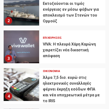
Εκτοξεύονται οι τιμές
ενέργειας εν μέσω φόβων για
αποκλεισμό των Στενών του
2
Ορμούζ
ΕΠΙΧΕΙΡΉΣΕΙΣ
VIVA: Η πλευρά Χάρη Καρώνη
χαιρετίζει νέα δικαστική
απόφαση
3
ΟΙΚΟΝΟΜΊΑ
Άλμα 7,5 δισ. ευρώ στις
ηλεκτρονικές συναλλαγές
φέρνει έκρηξη εσόδων ΦΠΑ
και νέα υποχρεωτικά μέτρα με
4
το IRIS