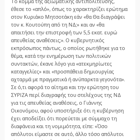
Το κόμμα της αξιωματικής αντιπολίτευσης,
έθεσε το «απλό», όπως το χαρακτηρίζει ερώτημα
στον Κυριάκο Μητσοτάκη εάν «θα Θα διαγράψει
τον κ. Κουτούπη από τη ΝΔ;» και αν «θα
απαιτήσει την επιστροφή των 5,5 εκατ. ευρώ
απευθείας αναθέσεις;». Ο κυβερνητικός
εκπρόσωπος πάντως, ο οποίος ρωτήθηκε για το
θέμα, κατά την ενημέρωση των πολιτικών
συντακτών, έκανε λόγο για «ατεκμηρίωτες
καταγγελίες» και «προσπάθεια δημιουργίας
αχταρμά με πραγματικά ή ανύπαρκτα γεγονότα».
Σε ό,τι αφορά το αίτημα και την ερώτηση του
ΣΥΡΙΖΑ περί διαγραφής του στελέχους της ΝΔ
για τις απευθείας αναθέσεις, ο Γιάννης
Οικονόμου, αφού υποστήριξε ότι η κυβέρνηση
έχει αποδείξει ότι πορεύεται με σύμμαχο τη
διαφάνεια και τη νομιμότητα, είπε: «Όσο
απόλυτοι είμαστε σε αυτό, άλλο τόσο απόλυτοι