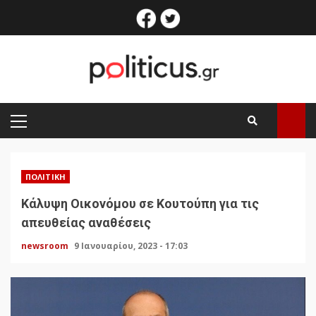
Skip
facebook
twitter
to
content
PRIMARY
MENU
ΠΟΛΙΤΙΚΉ
Κάλυψη Οικονόμου σε Κουτούπη για τις
απευθείας αναθέσεις
newsroom
9 Ιανουαρίου, 2023 - 17:03