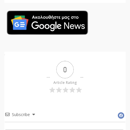
0
Article Rating
Subscribe