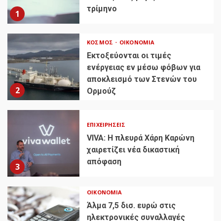
τρίμηνο
1
ΚΌΣΜΟΣ
ΟΙΚΟΝΟΜΊΑ
Εκτοξεύονται οι τιμές
ενέργειας εν μέσω φόβων για
αποκλεισμό των Στενών του
2
Ορμούζ
ΕΠΙΧΕΙΡΉΣΕΙΣ
VIVA: Η πλευρά Χάρη Καρώνη
χαιρετίζει νέα δικαστική
απόφαση
3
ΟΙΚΟΝΟΜΊΑ
Άλμα 7,5 δισ. ευρώ στις
ηλεκτρονικές συναλλαγές