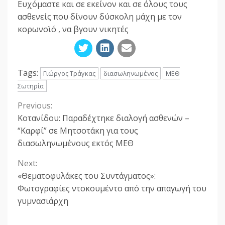
Ευχόμαστε και σε εκείνον και σε όλους τους
ασθενείς που δίνουν δύσκολη μάχη με τον
κορωνοϊό , να βγουν νικητές
Tags:
Γιώργος Τράγκας
διασωληνωμένος
ΜΕΘ
Σωτηρία
Previous:
Continue
Κοτανίδου: Παραδέχτηκε διαλογή ασθενών –
Reading
“Καρφί” σε Μητσοτάκη για τους
διασωληνωμένους εκτός ΜΕΘ
Next:
«Θεματοφυλάκες του Συντάγματος»:
Φωτογραφίες ντοκουμέντο από την απαγωγή του
γυμνασιάρχη