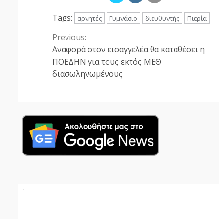
Tags:
αρνητές
Γυμνάσιο
διευθυντής
Πιερία
Previous:
Continue
Αναφορά στον εισαγγελέα θα καταθέσει η
Reading
ΠΟΕΔΗΝ για τους εκτός ΜΕΘ
διασωληνωμένους