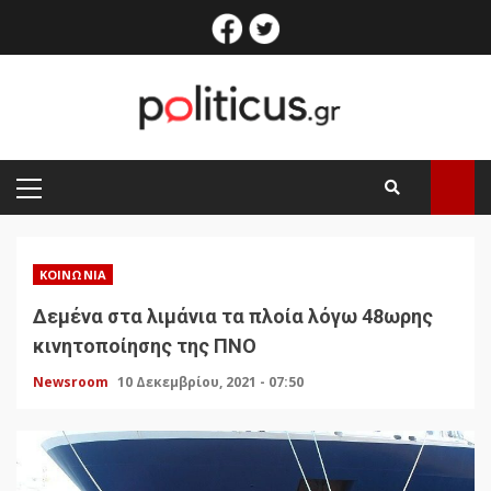
Skip
facebook
twitter
to
content
PRIMARY
MENU
ΚΟΙΝΩΝΊΑ
Δεμένα στα λιμάνια τα πλοία λόγω 48ωρης
κινητοποίησης της ΠΝΟ
Newsroom
10 Δεκεμβρίου, 2021 - 07:50