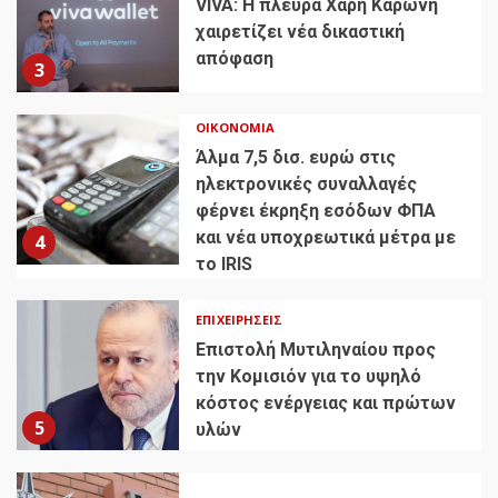
VIVA: Η πλευρά Χάρη Καρώνη
χαιρετίζει νέα δικαστική
απόφαση
3
ΟΙΚΟΝΟΜΊΑ
Άλμα 7,5 δισ. ευρώ στις
ηλεκτρονικές συναλλαγές
φέρνει έκρηξη εσόδων ΦΠΑ
και νέα υποχρεωτικά μέτρα με
4
το IRIS
ΕΠΙΧΕΙΡΉΣΕΙΣ
Επιστολή Μυτιληναίου προς
την Κομισιόν για το υψηλό
κόστος ενέργειας και πρώτων
5
υλών