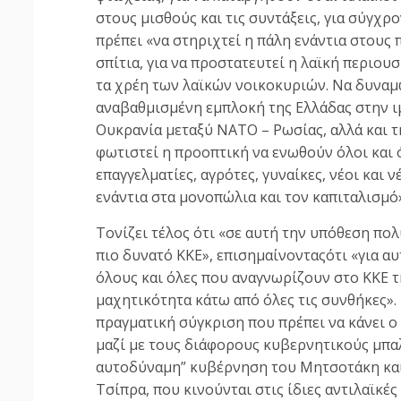
στους μισθούς και τις συντάξεις, για σύγχρ
πρέπει «να στηριχτεί η πάλη ενάντια στους
σπίτια, για να προστατευτεί η λαϊκή περιου
τα χρέη των λαϊκών νοικοκυριών. Να δυναμώ
αναβαθμισμένη εμπλοκή της Ελλάδας στην ι
Ουκρανία μεταξύ ΝΑΤΟ – Ρωσίας, αλλά και 
φωτιστεί η προοπτική να ενωθούν όλοι και 
επαγγελματίες, αγρότες, γυναίκες, νέοι και 
ενάντια στα μονοπώλια και τον καπιταλισμό»
Τονίζει τέλος ότι «σε αυτή την υπόθεση πολ
πιο δυνατό ΚΚΕ», επισημαίνονταςότι «για α
όλους και όλες που αναγνωρίζουν στο ΚΚΕ τη
μαχητικότητα κάτω από όλες τις συνθήκες». 
πραγματική σύγκριση που πρέπει να κάνει ο 
μαζί με τους διάφορους κυβερνητικούς μπαλ
αυτοδύναμη” κυβέρνηση του Μητσοτάκη και
Τσίπρα, που κινούνται στις ίδιες αντιλαϊκέ