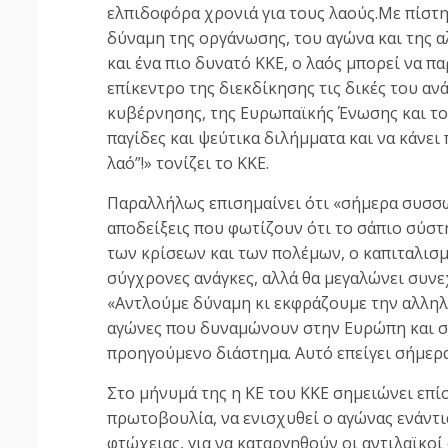
ελπιδοφόρα χρονιά για τους λαούς.Με πίστη 
δύναμη της οργάνωσης, του αγώνα και της α
και ένα πιο δυνατό ΚΚΕ, ο λαός μπορεί να πα
επίκεντρο της διεκδίκησης τις δικές του αν
κυβέρνησης, της Ευρωπαϊκής Ένωσης και το
παγίδες και ψεύτικα διλήμματα και να κάνει
λαό”!» τονίζει το ΚΚΕ.
Παραλλήλως επισημαίνει ότι «σήμερα συσσω
αποδείξεις που φωτίζουν ότι το σάπιο σύστη
των κρίσεων και των πολέμων, ο καπιταλισμό
σύγχρονες ανάγκες, αλλά θα μεγαλώνει συνε
«Αντλούμε δύναμη κι εκφράζουμε την αλληλ
αγώνες που δυναμώνουν στην Ευρώπη και σε
προηγούμενο διάστημα. Αυτό επείγει σήμερα
Στο μήνυμά της η ΚΕ του ΚΚΕ σημειώνει επί
πρωτοβουλία, να ενισχυθεί ο αγώνας ενάντια
φτώχειας, για να καταργηθούν οι αντιλαϊκοί 