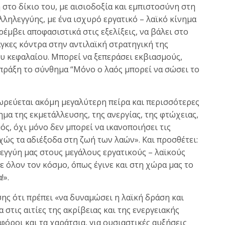
στο δίκιο του, με αισιοδοξία και εμπιστοσύνη στη
λληλεγγύης, με ένα ισχυρό εργατικό – λαϊκό κίνημα
ρέμβει αποφασιστικά στις εξελίξεις, να βάλει στο
άγκες κόντρα στην αντιλαϊκή στρατηγική της
υ κεφαλαίου. Μπορεί να ξεπεράσει εκβιασμούς,
 πράξη το σύνθημα “Μόνο ο λαός μπορεί να σώσει το
ρεύεται ακόμη μεγαλύτερη πείρα και περισσότερες
μα της εκμετάλλευσης, της ανεργίας, της φτώχειας,
ς, όχι μόνο δεν μπορεί να ικανοποιήσει τις
χώς τα αδιέξοδα στη ζωή των λαών». Και προσθέτει:
εγγύη μας στους μεγάλους εργατικούς – λαϊκούς
 όλον τον κόσμο, όπως έγινε και στη χώρα μας το
!».
σης ότι πρέπει «να δυναμώσει η λαϊκή δράση και
 στις αιτίες της ακρίβειας και της ενεργειακής
φόροι και τα χαράτσια, για ουσιαστικές αυξήσεις