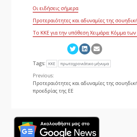
Οι ειδήσεις σήμερα
Προτεραιότητες και αδυναμίες της σουηδική
Το ΚΚΕ για την υπόθεση Χειμάρα: Κόμμα τω
Tags:
ΚΚΕ
πρωτοχρονιάτικο μήνυμα
Previous:
Continue
Προτεραιότητες και αδυναμίες της σουηδικ
Reading
προεδρίας της ΕΕ