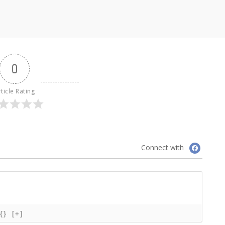
0
ticle Rating
Connect with
{}
[+]