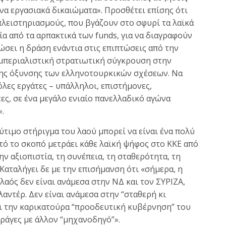
ονα εργασιακά δικαιώματα». Προσθέτει επίσης ότι
 πλειστηριασμούς, που βγάζουν στο σφυρί τα λαϊκά
σία από τα αρπακτικά των funds, για να διαγραφούν
σει η δράση ενάντια στις επιπτώσεις από την
μπεριαλιστική στρατιωτική σύγκρουση στην
της όξυνσης των ελληνοτουρκικών σχέσεων. Να
όλες εργάτες – υπάλληλοι, επιστήμονες,
νέες, σε ένα μεγάλο ενιαίο πανελλαδικό αγώνα
.
ύτιμο στήριγμα του λαού μπορεί να είναι ένα πολύ
υτό το σκοπό μετράει κάθε λαϊκή ψήφος στο ΚΚΕ από
ν αξιοπιστία, τη συνέπεια, τη σταθερότητα, τη
Καταλήγει δε με την επισήμανση ότι «σήμερα, η
λαός δεν είναι ανάμεσα στην ΝΔ και τον ΣΥΡΙΖΑ,
αντέρ. Δεν είναι ανάμεσα στην “σταθερή κι
 την καρικατούρα “προοδευτική κυβέρνηση” του
ς ράγες με άλλον “μηχανοδηγό”».