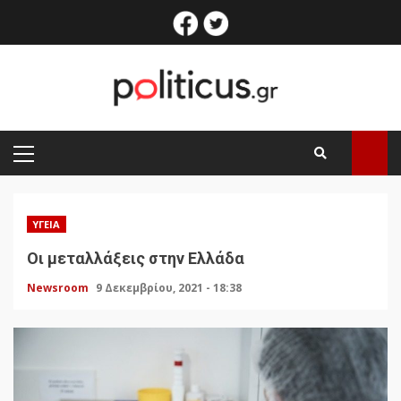
Skip
facebook
twitter
to
content
PRIMARY
MENU
ΥΓΕΊΑ
Οι μεταλλάξεις στην Ελλάδα
Newsroom
9 Δεκεμβρίου, 2021 - 18:38