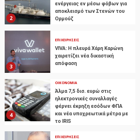
ενέργειας εν μέσω φόβων για
αποκλεισμό των Στενών του
2
Ορμούζ
ΕΠΙΧΕΙΡΉΣΕΙΣ
VIVA: Η πλευρά Χάρη Καρώνη
χαιρετίζει νέα δικαστική
απόφαση
3
ΟΙΚΟΝΟΜΊΑ
Άλμα 7,5 δισ. ευρώ στις
ηλεκτρονικές συναλλαγές
φέρνει έκρηξη εσόδων ΦΠΑ
και νέα υποχρεωτικά μέτρα με
4
το IRIS
ΕΠΙΧΕΙΡΉΣΕΙΣ