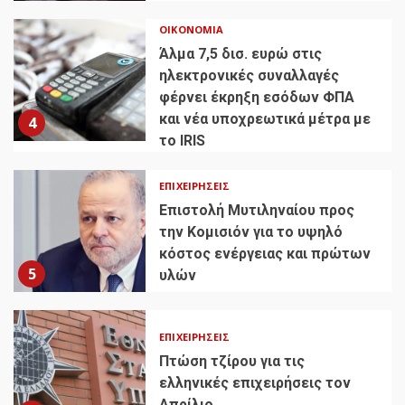
ΟΙΚΟΝΟΜΊΑ
Άλμα 7,5 δισ. ευρώ στις
ηλεκτρονικές συναλλαγές
φέρνει έκρηξη εσόδων ΦΠΑ
και νέα υποχρεωτικά μέτρα με
4
το IRIS
ΕΠΙΧΕΙΡΉΣΕΙΣ
Επιστολή Μυτιληναίου προς
την Κομισιόν για το υψηλό
κόστος ενέργειας και πρώτων
5
υλών
ΕΠΙΧΕΙΡΉΣΕΙΣ
Πτώση τζίρου για τις
ελληνικές επιχειρήσεις τον
Απρίλιο