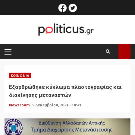
Skip
facebook
twitter
to
content
PRIMARY
MENU
ΚΟΙΝΩΝΊΑ
Εξαρθρώθηκε κύκλωμα πλαστογραφίας και
διακίνησης μεταναστών
Newsroom
9 Δεκεμβρίου, 2021 - 18:41