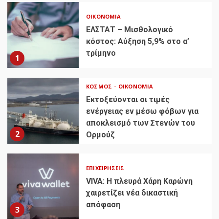
ΟΙΚΟΝΟΜΊΑ
ΕΛΣΤΑΤ – Μισθολογικό
κόστος: Αύξηση 5,9% στο α’
τρίμηνο
1
ΚΌΣΜΟΣ
ΟΙΚΟΝΟΜΊΑ
Εκτοξεύονται οι τιμές
ενέργειας εν μέσω φόβων για
αποκλεισμό των Στενών του
2
Ορμούζ
ΕΠΙΧΕΙΡΉΣΕΙΣ
VIVA: Η πλευρά Χάρη Καρώνη
χαιρετίζει νέα δικαστική
απόφαση
3