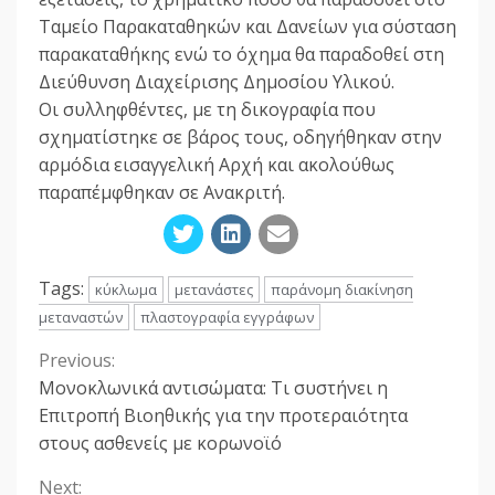
Ταμείο Παρακαταθηκών και Δανείων για σύσταση
παρακαταθήκης ενώ το όχημα θα παραδοθεί στη
Διεύθυνση Διαχείρισης Δημοσίου Υλικού.
Οι συλληφθέντες, με τη δικογραφία που
σχηματίστηκε σε βάρος τους, οδηγήθηκαν στην
αρμόδια εισαγγελική Αρχή και ακολούθως
παραπέμφθηκαν σε Ανακριτή.
Tags:
κύκλωμα
μετανάστες
παράνομη διακίνηση
μεταναστών
πλαστογραφία εγγράφων
Previous:
Continue
Μονοκλωνικά αντισώματα: Τι συστήνει η
Reading
Επιτροπή Βιοηθικής για την προτεραιότητα
στους ασθενείς με κορωνοϊό
Next: