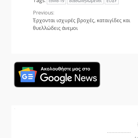
Tags:
covid-19
διασωληνωμένοι
ΕΟΔΥ
Previous:
Continue
Έρχονται ισχυρές βροχές, καταιγίδες και
Reading
θυελλώδεις άνεμοι