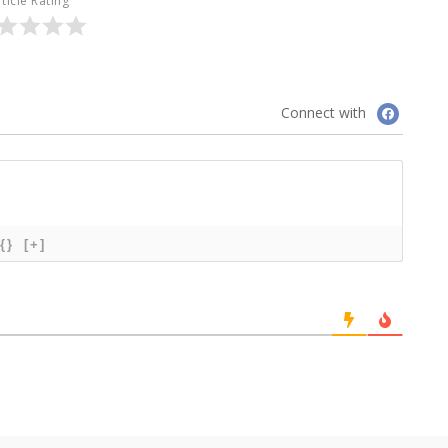
ticle Rating
Connect with
{}
[+]