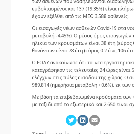
των ασθενών που νοσηλεύονται διασωληνωμέ
εμβολιασμένοι και 137 (19.35%) είναι πλήρ
έχουν εξέλθει από τις ΜΕΘ 3.588 ασθενείς.
Οι εισαγωγές νέων ασθενών Covid-19 στα νοσ
μεταβολή -4.45%). Ο μέσος όρος εισαγωγών 
ηλικία των κρουσμάτων είναι 38 έτη (εύρος 0
θανόντων είναι 78 έτη (εύρος 0.2 έως 106 έτη
Ο ΕΟΔΥ ανακοίνωσε ότι τα νέα εργαστηρια
καταγράφηκαν τις τελευταίες 24 ώρες είναι 
ελέγχων στις πύλες εισόδου της χώρας. Ο 
989.814 (ημερήσια μεταβολή +0.6%), εκ των 
Με βάση τα επιβεβαιωμένα κρούσματα των τ
με ταξίδι από το εξωτερικό και 2.650 είναι