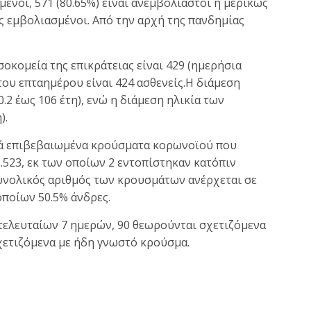
νοι, 571 (80.65%) είναι ανεμβολίαστοι ή μερικώς
ως εμβολιασμένοι. Από την αρχή της πανδημίας
οκομεία της επικράτειας είναι 429 (ημερήσια
του επταημέρου είναι 424 ασθενείς.Η διάμεση
.2 έως 106 έτη), ενώ η διάμεση ηλικία των
).
κά επιβεβαιωμένα κρούσματα κορωνοϊού που
5.523, εκ των οποίων 2 εντοπίστηκαν κατόπιν
συνολικός αριθμός των κρουσμάτων ανέρχεται σε
οποίων 50.5% άνδρες.
ελευταίων 7 ημερών, 90 θεωρούνται σχετιζόμενα
 σχετιζόμενα με ήδη γνωστό κρούσμα.