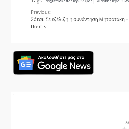
Tags:
αρχιεπίσκοπος Ιερώνυμος
Διαρκής Ιερά Σύν
Previous:
Continue
Σότσι: Σε εξέλιξη η συνάντηση Μητσοτάκη –
Reading
Πουτιν
Ar