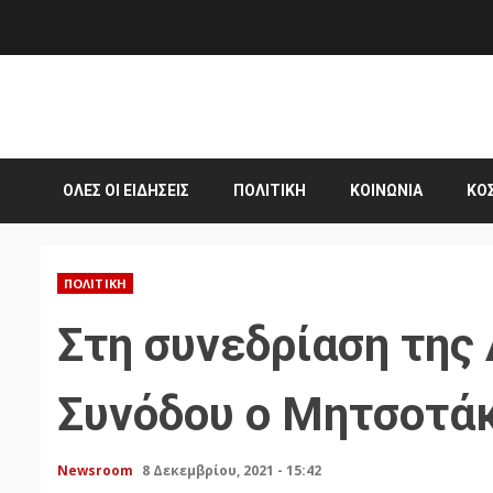
Skip
to
content
ΌΛΕΣ ΟΙ ΕΙΔΉΣΕΙΣ
ΠΟΛΙΤΙΚΉ
ΚΟΙΝΩΝΊΑ
ΚΌ
ΠΟΛΙΤΙΚΉ
Στη συνεδρίαση της 
Συνόδου ο Μητσοτά
Newsroom
8 Δεκεμβρίου, 2021 - 15:42