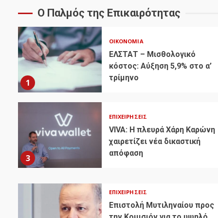
Ο Παλμός της Επικαιρότητας
ΟΙΚΟΝΟΜΊΑ
ΕΛΣΤΑΤ – Μισθολογικό
κόστος: Αύξηση 5,9% στο α’
τρίμηνο
1
ΕΠΙΧΕΙΡΉΣΕΙΣ
VIVA: Η πλευρά Χάρη Καρώνη
χαιρετίζει νέα δικαστική
απόφαση
3
ΕΠΙΧΕΙΡΉΣΕΙΣ
Επιστολή Μυτιληναίου προς
την Κομισιόν για το υψηλό