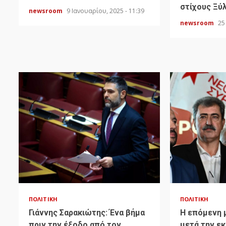
στίχους Ξύ
newsroom
9 Ιανουαρίου, 2025 - 11:39
newsroom
25
ΠΟΛΙΤΙΚΉ
ΠΟΛΙΤΙΚΉ
Γιάννης Σαρακιώτης: Ένα βήμα
H επόμενη 
πριν την έξοδο από τον
μετά την ε