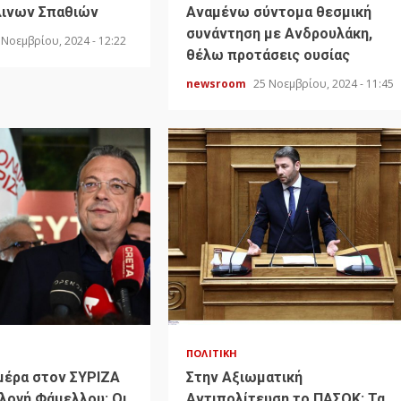
λινων Σπαθιών
Αναμένω σύντομα θεσμική
συνάντηση με Ανδρουλάκη,
 Νοεμβρίου, 2024 - 12:22
θέλω προτάσεις ουσίας
newsroom
25 Νοεμβρίου, 2024 - 11:45
ΠΟΛΙΤΙΚΉ
μέρα στον ΣΥΡΙΖΑ
Στην Αξιωματική
κλογή Φάμελλου: Οι
Αντιπολίτευση το ΠΑΣΟΚ: Τα