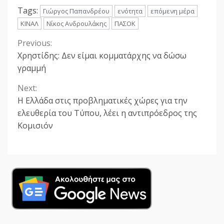
Tags:
Γιώργος Παπανδρέου
ενότητα
επόμενη μέρα
ΚΙΝΑΛ
Νίκος Ανδρουλάκης
ΠΑΣΟΚ
Previous:
Continue
Χρηστίδης: Δεν είμαι κομματάρχης να δώσω
Reading
γραμμή
Next:
Η Ελλάδα στις προβληματικές χώρες για την
ελευθερία του Τύπου, λέει η αντιπρόεδρος της
Κομισιόν