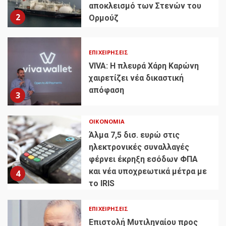
αποκλεισμό των Στενών του
2
Ορμούζ
ΕΠΙΧΕΙΡΉΣΕΙΣ
VIVA: Η πλευρά Χάρη Καρώνη
χαιρετίζει νέα δικαστική
απόφαση
3
ΟΙΚΟΝΟΜΊΑ
Άλμα 7,5 δισ. ευρώ στις
ηλεκτρονικές συναλλαγές
φέρνει έκρηξη εσόδων ΦΠΑ
και νέα υποχρεωτικά μέτρα με
4
το IRIS
ΕΠΙΧΕΙΡΉΣΕΙΣ
Επιστολή Μυτιληναίου προς