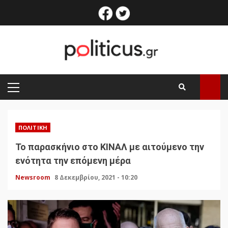
Skip
facebook
twitter
to
content
PRIMARY
MENU
ΠΟΛΙΤΙΚΉ
Το παρασκήνιο στο ΚΙΝΑΛ με αιτούμενο την
ενότητα την επόμενη μέρα
Newsroom
8 Δεκεμβρίου, 2021 - 10:20