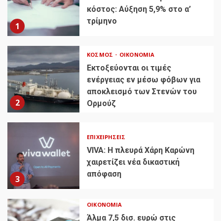
κόστος: Αύξηση 5,9% στο α’
τρίμηνο
1
ΚΌΣΜΟΣ
ΟΙΚΟΝΟΜΊΑ
Εκτοξεύονται οι τιμές
ενέργειας εν μέσω φόβων για
αποκλεισμό των Στενών του
2
Ορμούζ
ΕΠΙΧΕΙΡΉΣΕΙΣ
VIVA: Η πλευρά Χάρη Καρώνη
χαιρετίζει νέα δικαστική
απόφαση
3
ΟΙΚΟΝΟΜΊΑ
Άλμα 7,5 δισ. ευρώ στις