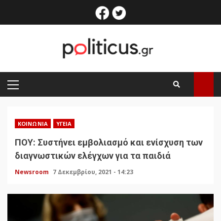
Skip
facebook
twitter
to
content
PRIMARY
MENU
ΚΟΙΝΩΝΊΑ
ΥΓΕΊΑ
ΠΟΥ: Συστήνει εμβολιασμό και ενίσχυση των
διαγνωστικών ελέγχων για τα παιδιά
Newsroom
7 Δεκεμβρίου, 2021 - 14:23