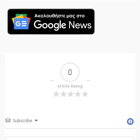
0
Article Rating
Subscribe