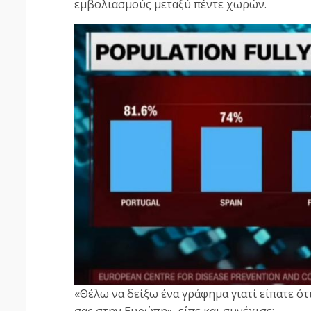
εμβολιασμούς μεταξύ πέντε χωρών.
«Θέλω να δείξω ένα γράφημα γιατί είπατε ότι