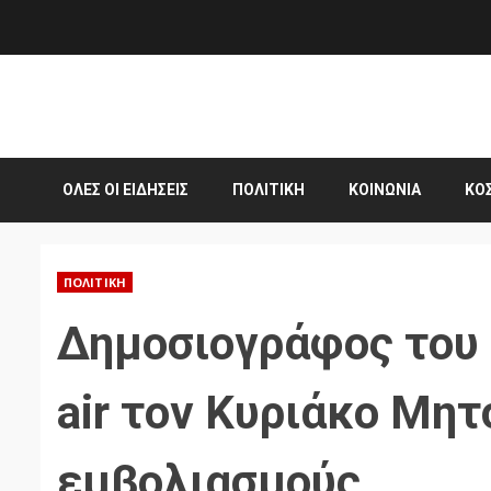
Skip
to
content
ΌΛΕΣ ΟΙ ΕΙΔΉΣΕΙΣ
ΠΟΛΙΤΙΚΉ
ΚΟΙΝΩΝΊΑ
ΚΌ
ΠΟΛΙΤΙΚΉ
Δημοσιογράφος του
air τον Κυριάκο Μητ
εμβολιασμούς