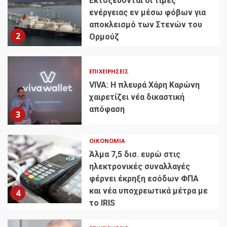
Εκτοξεύονται οι τιμές
ενέργειας εν μέσω φόβων για
αποκλεισμό των Στενών του
2
Ορμούζ
ΕΠΙΧΕΙΡΉΣΕΙΣ
VIVA: Η πλευρά Χάρη Καρώνη
χαιρετίζει νέα δικαστική
απόφαση
3
ΟΙΚΟΝΟΜΊΑ
Άλμα 7,5 δισ. ευρώ στις
ηλεκτρονικές συναλλαγές
φέρνει έκρηξη εσόδων ΦΠΑ
και νέα υποχρεωτικά μέτρα με
4
το IRIS