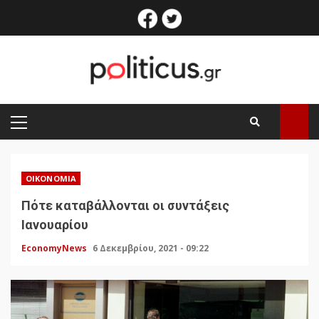
Skip
facebook
twitter
to
content
PRIMARY
MENU
ΟΙΚΟΝΟΜΊΑ
Πότε καταβάλλονται οι συντάξεις
Ιανουαρίου
EconomyNews
6 Δεκεμβρίου, 2021 - 09:22