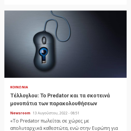
ΚΟΙΝΩΝΊΑ
Τέλλογλου: Το Predator και τα σκοτεινά
μονοπάτια των παρακολουθήσεων
Newsroom
13 Αυγούστου, 2022 - 08:51
«Το Predator πωλείται σε χώρες με
απολυταρχικά καθεστώτα, ενώ στην Ευρώπη για