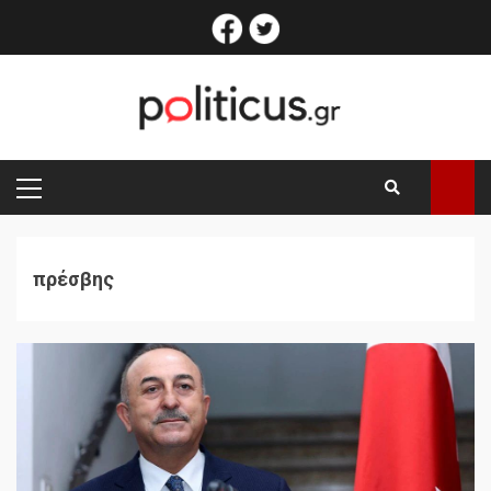
Skip
facebook
twitter
to
content
PRIMARY
MENU
πρέσβης