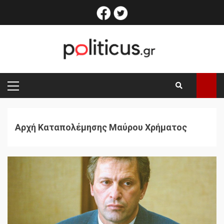
Skip
facebook
twitter
to
content
PRIMARY
MENU
Αρχή Καταπολέμησης Μαύρου Χρήματος