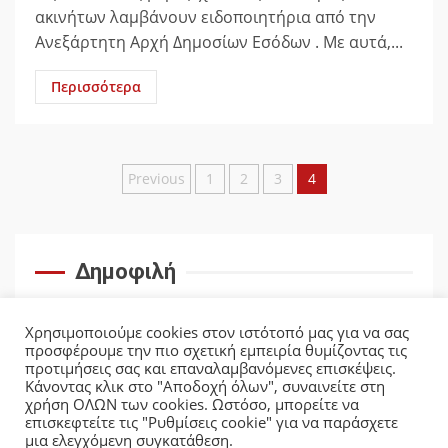
ακινήτων λαμβάνουν ειδοποιητήρια από την
Ανεξάρτητη Αρχή Δημοσίων Εσόδων . Με αυτά,...
Περισσότερα
Σελιδοποίηση
Previous
1
2
3
4
άρθρων
Δημοφιλή
Χρησιμοποιούμε cookies στον ιστότοπό μας για να σας
προσφέρουμε την πιο σχετική εμπειρία θυμίζοντας τις
προτιμήσεις σας και επαναλαμβανόμενες επισκέψεις.
Κάνοντας κλικ στο "Αποδοχή όλων", συναινείτε στη
χρήση ΟΛΩΝ των cookies. Ωστόσο, μπορείτε να
επισκεφτείτε τις "Ρυθμίσεις cookie" για να παράσχετε
μια ελεγχόμενη συγκατάθεση.