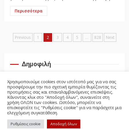
Περισσότερα
Σελιδοποίηση
Previous
1
2
3
4
5
…
828
Next
άρθρων
Δημοφιλή
Χρησιμοποιούμε cookies στον ιστότοπό μας για να σας
προσφέρουμε την πιο σχετική εμπειρία θυμίζοντας τις
προτιμήσεις σας και επαναλαμβανόμενες επισκέψεις.
Κάνοντας κλικ στο "Αποδοχή όλων", συναινείτε στη
χρήση ΟΛΩΝ των cookies. Ωστόσο, μπορείτε να
επισκεφτείτε τις "Ρυθμίσεις cookie" για να παράσχετε μια
ελεγχόμενη συγκατάθεση.
facebook
twitter
Ρυθμίσεις cookie
Αποδοχή όλων